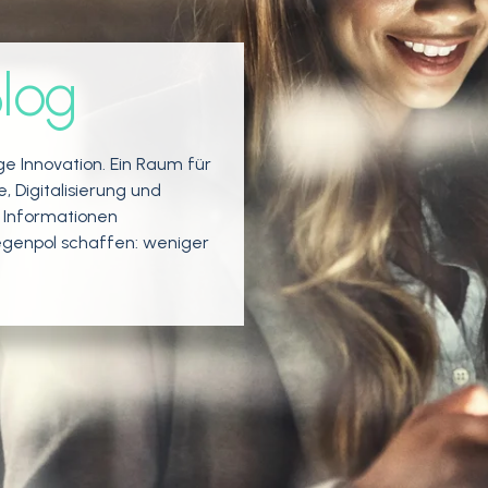
log
ige Innovation.
Ein Raum für
 Digitalisierung und
er Informationen
egenpol schaffen: weniger