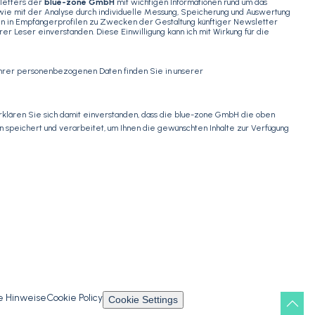
letters der
blue-zone GmbH
mit wichtigen Informationen rund um das
ie mit der Analyse durch individuelle Messung, Speicherung und Auswertung
ten in Empfängerprofilen zu Zwecken der Gestaltung künftiger Newsletter
r Leser einverstanden. Diese Einwilligung kann ich mit Wirkung für die
Ihrer personenbezogenen Daten finden Sie in unserer
erklären Sie sich damit einverstanden, dass die blue-zone GmbH die oben
eichert und verarbeitet, um Ihnen die gewünschten Inhalte zur Verfügung
e Hinweise
Cookie Policy
Cookie Settings