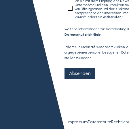
Ich bin mit dem Empfang des News
Unternehme und den Produkten sow
von Öffnungsraten und der Klickra
entsprechend den Interessen unsere
Zukunft jederzeit
widerrufen
.
*
Weitere Informationen zur Verarbeitung 
Datenschutzrichtlinie
.
Indem Sie unten auf "Absenden" klicken, 
angegebenen personenbezogenen Daten sp
stellen zu können.
Impressum
Datenschutz
Rechtlich