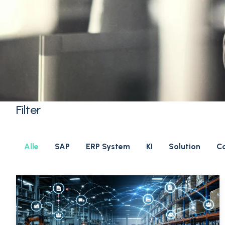
Filter
Alle
SAP
ERP System
KI
Solution
C