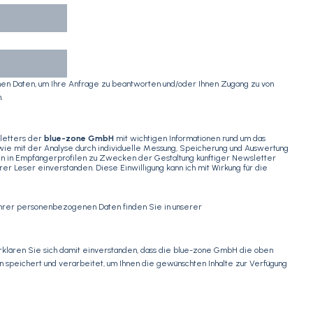
n Daten, um Ihre Anfrage zu beantworten und/oder Ihnen Zugang zu von
.
letters der
blue-zone GmbH
mit wichtigen Informationen rund um das
ie mit der Analyse durch individuelle Messung, Speicherung und Auswertung
ten in Empfängerprofilen zu Zwecken der Gestaltung künftiger Newsletter
r Leser einverstanden. Diese Einwilligung kann ich mit Wirkung für die
Ihrer personenbezogenen Daten finden Sie in unserer
erklären Sie sich damit einverstanden, dass die blue-zone GmbH die oben
eichert und verarbeitet, um Ihnen die gewünschten Inhalte zur Verfügung