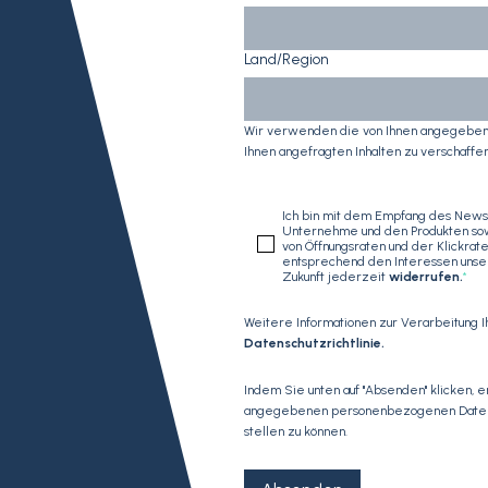
Land/Region
Wir verwenden die von Ihnen angegebene
Ihnen angefragten Inhalten zu verschaffen
Ich bin mit dem Empfang des News
Unternehme und den Produkten sow
von Öffnungsraten und der Klickra
entsprechend den Interessen unsere
Zukunft jederzeit
widerrufen
.
*
Weitere Informationen zur Verarbeitung 
Datenschutzrichtlinie
.
Indem Sie unten auf "Absenden" klicken, 
angegebenen personenbezogenen Daten sp
stellen zu können.