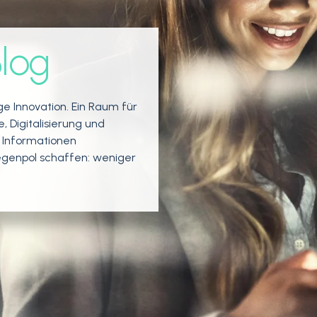
log
ige Innovation.
Ein Raum für
 Digitalisierung und
er Informationen
egenpol schaffen: weniger