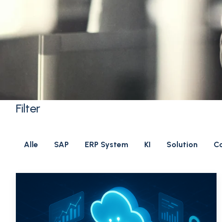
Filter
Alle
SAP
ERP System
KI
Solution
C